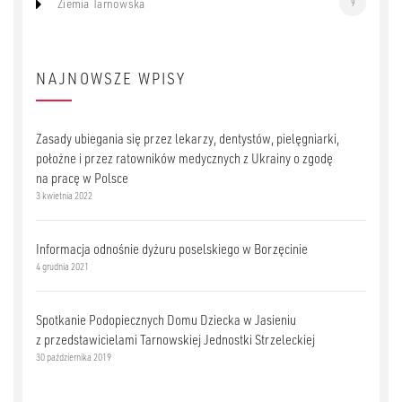
Ziemia Tarnowska
9
NAJNOWSZE WPISY
Zasady ubiegania się przez lekarzy, dentystów, pielęgniarki,
położne i przez ratowników medycznych z Ukrainy o zgodę
na pracę w Polsce
3 kwietnia 2022
Informacja odnośnie dyżuru poselskiego w Borzęcinie
4 grudnia 2021
Spotkanie Podopiecznych Domu Dziecka w Jasieniu
z przedstawicielami Tarnowskiej Jednostki Strzeleckiej
30 października 2019