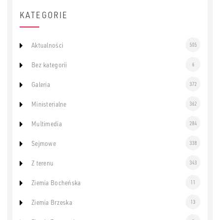
KATEGORIE
Aktualności
505
Bez kategorii
6
Galeria
372
Ministerialne
362
Multimedia
284
Sejmowe
338
Z terenu
343
Ziemia Bocheńska
11
Ziemia Brzeska
13