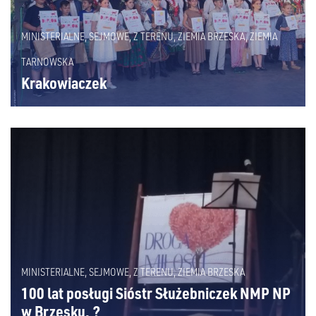
MINISTERIALNE
,
SEJMOWE
,
Z TERENU
,
ZIEMIA BRZESKA
,
ZIEMIA
TARNOWSKA
Krakowiaczek
MINISTERIALNE
,
SEJMOWE
,
Z TERENU
,
ZIEMIA BRZESKA
100 lat posługi Sióstr Służebniczek NMP NP
w Brzesku. ?