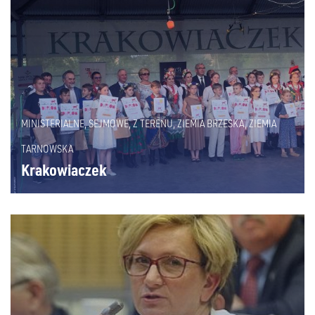
MINISTERIALNE
,
SEJMOWE
,
Z TERENU
,
ZIEMIA BRZESKA
,
ZIEMIA
TARNOWSKA
Krakowiaczek