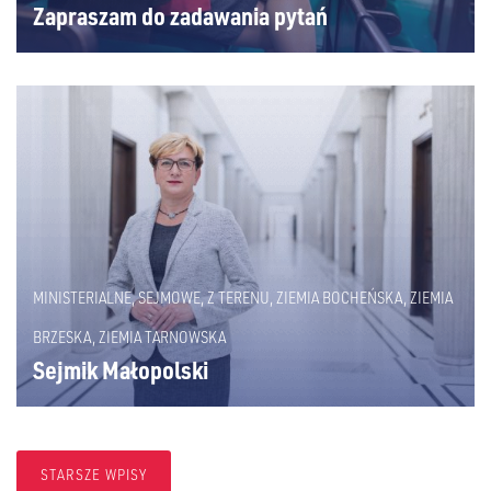
Zapraszam do zadawania pytań
MINISTERIALNE
,
SEJMOWE
,
Z TERENU
,
ZIEMIA BOCHEŃSKA
,
ZIEMIA
BRZESKA
,
ZIEMIA TARNOWSKA
Sejmik Małopolski
STARSZE WPISY