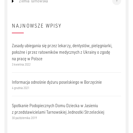
Ziemia Tarnowska
9
NAJNOWSZE WPISY
Zasady ubiegania się przez lekarzy, dentystów, pielęgniarki,
położne i przez ratowników medycznych z Ukrainy o zgodę
na pracę w Polsce
3 kwietnia 2022
Informacja odnośnie dyżuru poselskiego w Borzęcinie
4 grudnia 2021
Spotkanie Podopiecznych Domu Dziecka w Jasieniu
z przedstawicielami Tarnowskiej Jednostki Strzeleckiej
30 października 2019