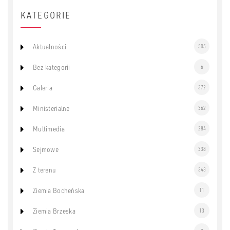
KATEGORIE
Aktualności
505
Bez kategorii
6
Galeria
372
Ministerialne
362
Multimedia
284
Sejmowe
338
Z terenu
343
Ziemia Bocheńska
11
Ziemia Brzeska
13