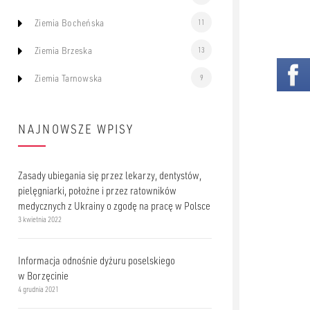
Ziemia Bocheńska
11
Ziemia Brzeska
13
Ziemia Tarnowska
9
NAJNOWSZE WPISY
Zasady ubiegania się przez lekarzy, dentystów,
pielęgniarki, położne i przez ratowników
medycznych z Ukrainy o zgodę na pracę w Polsce
3 kwietnia 2022
Informacja odnośnie dyżuru poselskiego
w Borzęcinie
4 grudnia 2021