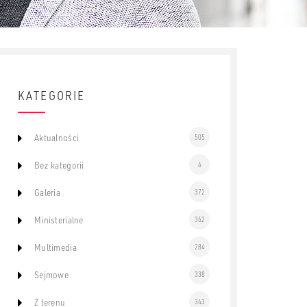
KATEGORIE
Aktualności
505
Bez kategorii
6
Galeria
372
Ministerialne
362
Multimedia
284
Sejmowe
338
Z terenu
343