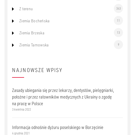
Z terenu
343
Ziemia Bocheńska
11
Ziemia Brzeska
13
Ziemia Tarnowska
9
NAJNOWSZE WPISY
Zasady ubiegania się przez lekarzy, dentystów, pielęgniarki,
położne i przez ratowników medycznych z Ukrainy o zgodę
na pracę w Polsce
3 kwietnia 2022
Informacja odnośnie dyżuru poselskiego w Borzęcinie
4 grudnia 2021