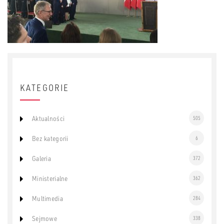
KATEGORIE
Aktualności
505
Bez kategorii
6
Galeria
372
Ministerialne
362
Multimedia
284
Sejmowe
338