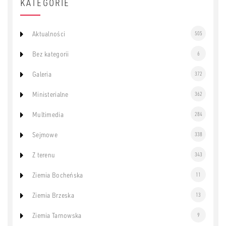
KATEGORIE
Aktualności
505
Bez kategorii
6
Galeria
372
Ministerialne
362
Multimedia
284
Sejmowe
338
Z terenu
343
Ziemia Bocheńska
11
Ziemia Brzeska
13
Ziemia Tarnowska
9