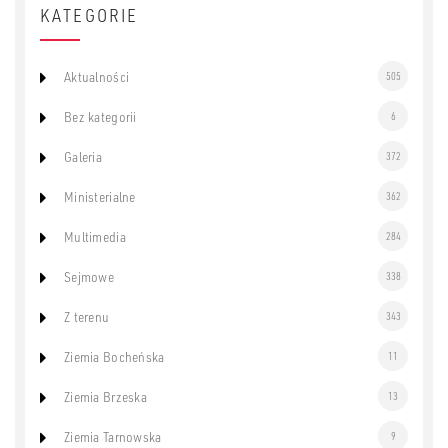
KATEGORIE
Aktualności
505
Bez kategorii
6
Galeria
372
Ministerialne
362
Multimedia
284
Sejmowe
338
Z terenu
343
Ziemia Bocheńska
11
Ziemia Brzeska
13
Ziemia Tarnowska
9