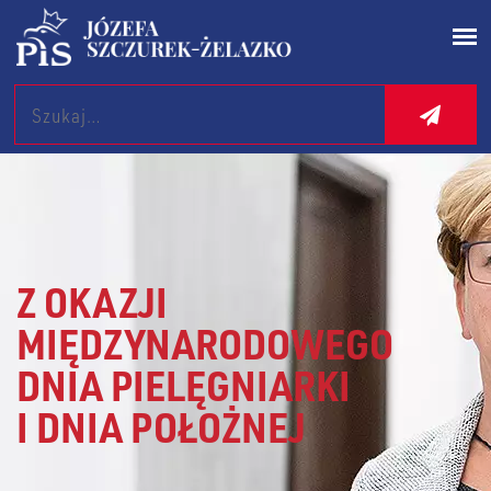
Search
Z OKAZJI
MIĘDZYNARODOWEGO
DNIA PIELĘGNIARKI
I DNIA POŁOŻNEJ