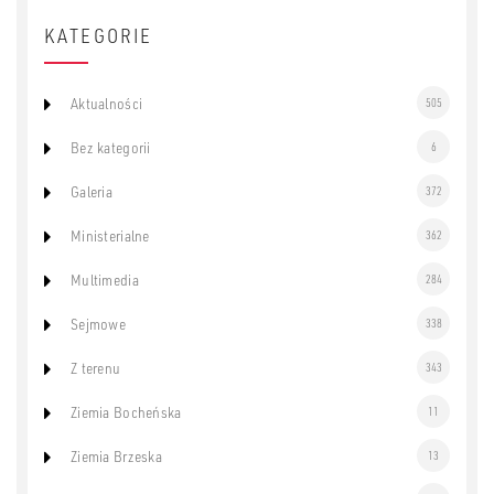
KATEGORIE
Aktualności
505
Bez kategorii
6
Galeria
372
Ministerialne
362
Multimedia
284
Sejmowe
338
Z terenu
343
Ziemia Bocheńska
11
Ziemia Brzeska
13