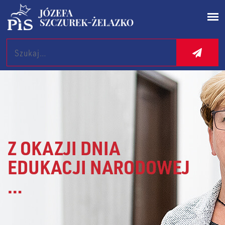
Search
Z OKAZJI DNIA
EDUKACJI NARODOWEJ
…