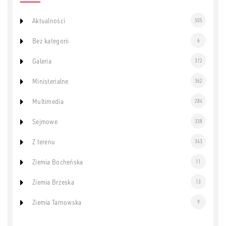
Aktualności
505
Bez kategorii
6
Galeria
372
Ministerialne
362
Multimedia
284
Sejmowe
338
Z terenu
343
Ziemia Bocheńska
11
Ziemia Brzeska
13
Ziemia Tarnowska
9