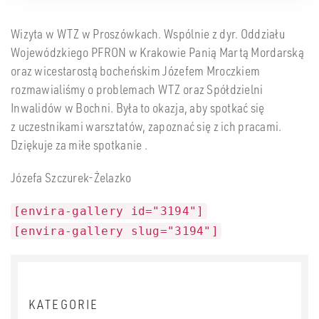
Wizyta w WTZ w Proszówkach. Wspólnie z dyr. Oddziału
Wojewódzkiego PFRON w Krakowie Panią Martą Mordarską
oraz wicestarostą bocheńskim Józefem Mroczkiem
rozmawialiśmy o problemach WTZ oraz Spółdzielni
Inwalidów w Bochni. Była to okazja, aby spotkać się
z uczestnikami warsztatów, zapoznać się z ich pracami.
Dziękuje za miłe spotkanie .
Józefa Szczurek-Żelazko
[envira-gallery id="3194"]
[envira-gallery slug="3194"]
KATEGORIE