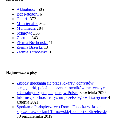
Aktualności
505
Bez kategorii
6
Galeria
372
Ministerialne
362
Multimedia
284
Sejmowe
338
Z terenu
343
Ziemia Bocheńska
11
Ziemia Brzeska
13
Ziemia Tarnowska
9
Najnowsze wpisy
Zasady ubiegania się przez lekarzy, dentystów,
pielęgniarki, położne i przez ratowników medycznych
z Ukrainy o zgodę na pracę w Polsce
3 kwietnia 2022
Informacja odnośnie dyżuru poselskiego w Borzęcinie
4
grudnia 2021
Spotkanie Podopiecznych Domu Dziecka w Jasieniu
z przedstawicielami Tarnowskiej Jednostki Strzeleckiej
30 października 2019