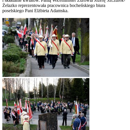
i składanie kwiatów. Panią Wiceminister Zdrowia Józefę Szczurek-
Żelazko reprezentowała pracownica bocheńskiego biura
poselskiego Pani Elżbieta Adamska.