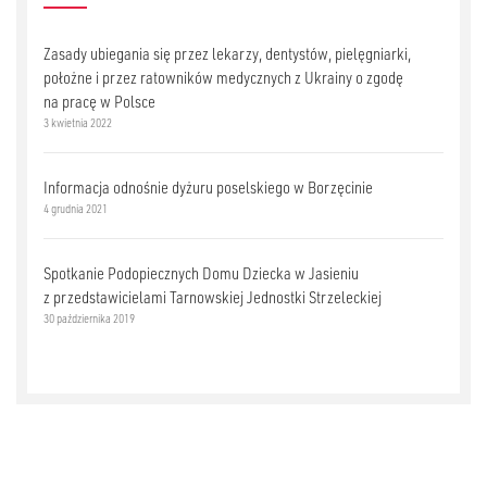
Zasady ubiegania się przez lekarzy, dentystów, pielęgniarki,
położne i przez ratowników medycznych z Ukrainy o zgodę
na pracę w Polsce
3 kwietnia 2022
Informacja odnośnie dyżuru poselskiego w Borzęcinie
4 grudnia 2021
Spotkanie Podopiecznych Domu Dziecka w Jasieniu
z przedstawicielami Tarnowskiej Jednostki Strzeleckiej
30 października 2019