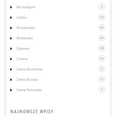
Bez kategorii
6
Galeria
372
Ministerialne
362
Multimedia
284
Sejmowe
338
Z terenu
343
Ziemia Bocheńska
11
Ziemia Brzeska
13
Ziemia Tarnowska
9
NAJNOWSZE WPISY