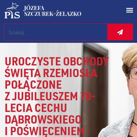
Search
UROCZYSTE OBCHODY
ŚWIĘTA RZEMIOSŁA
POŁĄCZONE
Z JUBILEUSZEM 70-
LECIA CECHU
DĄBROWSKIEGO
I POŚWIĘCENIEM