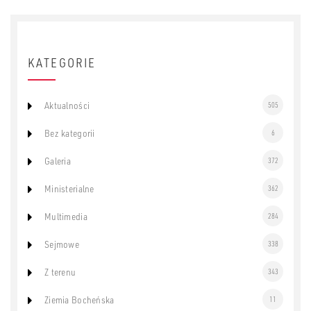
KATEGORIE
Aktualności
505
Bez kategorii
6
Galeria
372
Ministerialne
362
Multimedia
284
Sejmowe
338
Z terenu
343
Ziemia Bocheńska
11