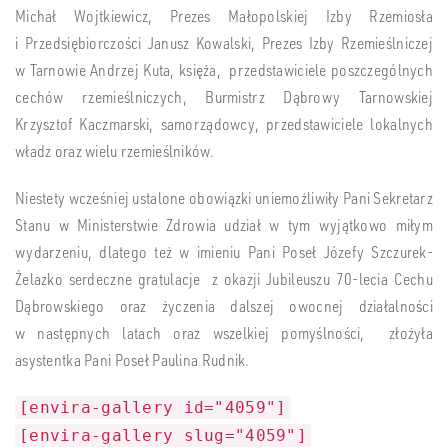
Michał Wojtkiewicz, Prezes Małopolskiej Izby Rzemiosła
i Przedsiębiorczości Janusz Kowalski, Prezes Izby Rzemieślniczej
w Tarnowie Andrzej Kuta, księża, przedstawiciele poszczególnych
cechów rzemieślniczych, Burmistrz Dąbrowy Tarnowskiej
Krzysztof Kaczmarski, samorządowcy, przedstawiciele lokalnych
władz oraz
wielu rzemieślników.
Niestety wcześniej ustalone obowiązki uniemożliwiły Pani Sekretarz
Stanu w Ministerstwie Zdrowia udział w tym wyjątkowo miłym
wydarzeniu, dlatego też w imieniu Pani Poseł Józefy Szczurek-
Żelazko serdeczne gratulacje z okazji Jubileuszu 70-lecia Cechu
Dąbrowskiego oraz życzenia dalszej owocnej działalności
w następnych latach oraz wszelkiej pomyślności, złożyła
asystentka Pani Poseł Paulina Rudnik.
[envira-gallery id="4059"]
[envira-gallery slug="4059"]