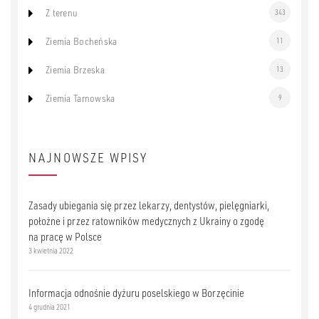
Z terenu
343
Ziemia Bocheńska
11
Ziemia Brzeska
13
Ziemia Tarnowska
9
NAJNOWSZE WPISY
Zasady ubiegania się przez lekarzy, dentystów, pielęgniarki,
położne i przez ratowników medycznych z Ukrainy o zgodę
na pracę w Polsce
3 kwietnia 2022
Informacja odnośnie dyżuru poselskiego w Borzęcinie
4 grudnia 2021