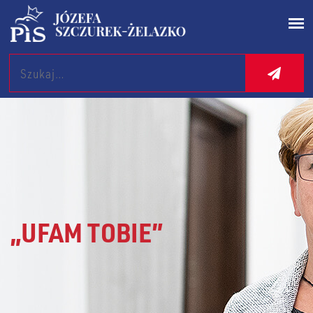
Search
„UFAM TOBIE”