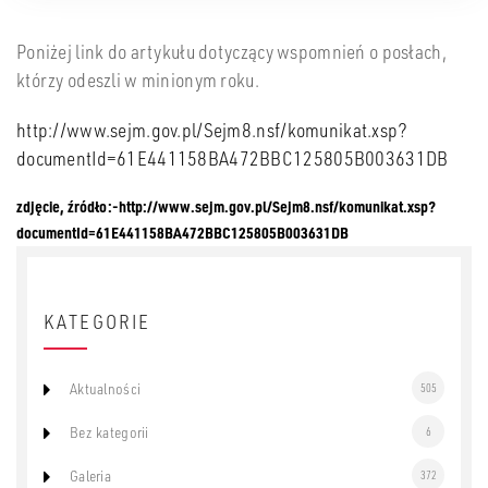
Poniżej link do artykułu dotyczący wspomnień o posłach,
którzy odeszli w minionym roku.
http://www.sejm.gov.pl/Sejm8.nsf/komunikat.xsp?
documentId=61E441158BA472BBC125805B003631DB
zdjęcie, źródło:-http://www.sejm.gov.pl/Sejm8.nsf/komunikat.xsp?
documentId=61E441158BA472BBC125805B003631DB
KATEGORIE
Aktualności
505
Bez kategorii
6
Galeria
372