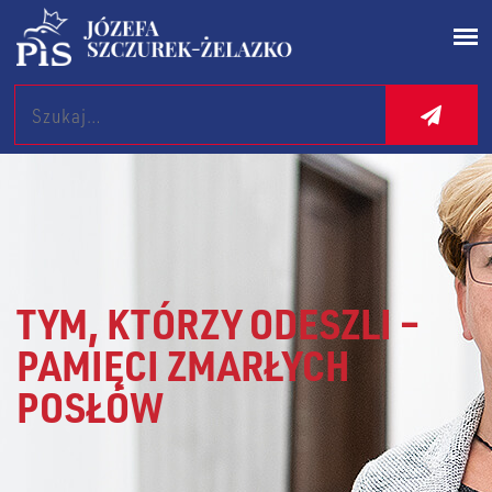
Search
TYM, KTÓRZY ODESZLI –
PAMIĘCI ZMARŁYCH
POSŁÓW