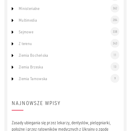
Ministerialne
362
Multimedia
284
Sejmowe
338
Z terenu
343
Ziemia Bocheńska
11
Ziemia Brzeska
13
Ziemia Tarnowska
9
NAJNOWSZE WPISY
Zasady ubiegania się przez lekarzy, dentystów, pielęgniarki,
położne i przez ratowników medycznych z Ukrainy o zgodę