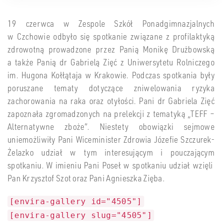
19 czerwca w Zespole Szkół Ponadgimnazjalnych
w Czchowie odbyło się spotkanie związane z profilaktyką
zdrowotną prowadzone przez Panią Monikę Drużbowską
a także Panią dr Gabrielą Zięć z Uniwersytetu Rolniczego
im. Hugona Kołłątaja w Krakowie. Podczas spotkania były
poruszane tematy dotyczące zniwelowania ryzyka
zachorowania na raka oraz otyłości. Pani dr Gabriela Zięć
zapoznała zgromadzonych na prelekcji z tematyką „TEFF –
Alternatywne zboże”. Niestety obowiązki sejmowe
uniemożliwiły Pani Wiceminister Zdrowia Józefie Szczurek-
Żelazko udział w tym interesującym i pouczającym
spotkaniu. W imieniu Pani Poseł w spotkaniu udział wzięli
Pan Krzysztof Szot oraz Pani Agnieszka Zięba.
[envira-gallery id="4505"]
[envira-gallery slug="4505"]