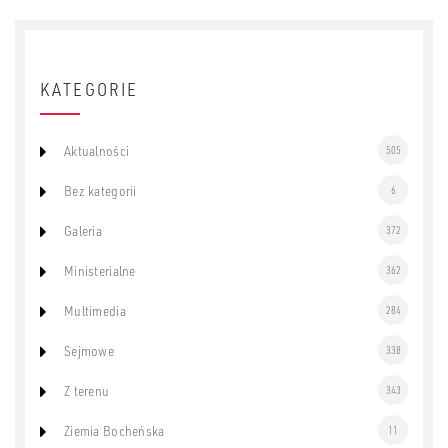
KATEGORIE
Aktualności
505
Bez kategorii
6
Galeria
372
Ministerialne
362
Multimedia
284
Sejmowe
338
Z terenu
343
Ziemia Bocheńska
11