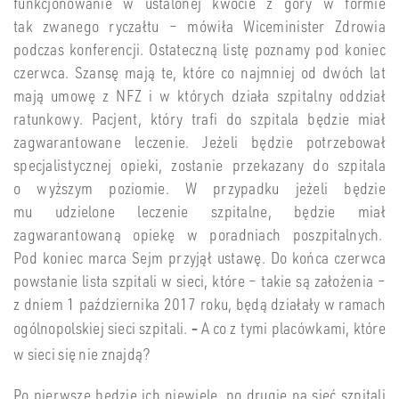
funkcjonowanie w ustalonej kwocie z góry w formie
tak zwanego ryczałtu – mówiła Wiceminister Zdrowia
podczas konferencji. Ostateczną listę poznamy pod koniec
czerwca. Szansę mają te, które co najmniej od dwóch lat
mają umowę z NFZ i w których działa szpitalny oddział
ratunkowy. Pacjent, który trafi do szpitala będzie miał
zagwarantowane leczenie. Jeżeli będzie potrzebował
specjalistycznej opieki, zostanie przekazany do szpitala
o wyższym poziomie. W przypadku jeżeli będzie
mu udzielone leczenie szpitalne, będzie miał
zagwarantowaną opiekę w poradniach poszpitalnych.
Pod koniec marca Sejm przyjął ustawę. Do końca czerwca
powstanie lista szpitali w sieci, które – takie są założenia –
z dniem 1 października 2017 roku, będą działały w ramach
ogólnopolskiej sieci szpitali.
A co z tymi placówkami, które
–
w sieci się nie znajdą?
Po pierwsze będzie ich niewiele, po drugie na sieć szpitali