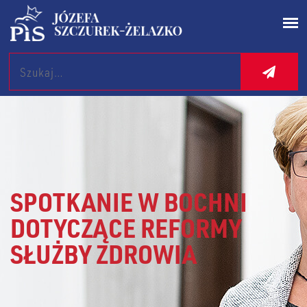
Search
SPOTKANIE W BOCHNI
DOTYCZĄCE REFORMY
SŁUŻBY ZDROWIA