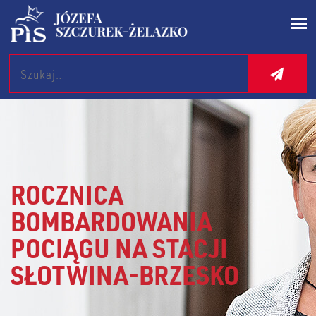
Search
ROCZNICA
BOMBARDOWANIA
POCIĄGU NA STACJI
SŁOTWINA-BRZESKO