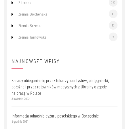
Z terenu
343
Ziemia Bocheńska
11
Ziemia Brzeska
13
Ziemia Tarnowska
9
NAJNOWSZE WPISY
Zasady ubiegania się przez lekarzy, dentystów, pielęgniarki,
położne i przez ratowników medycznych z Ukrainy o zgodę
na pracę w Polsce
3 kwietnia 2022
Informacja odnośnie dyżuru poselskiego w Borzęcinie
4 grudnia 2021