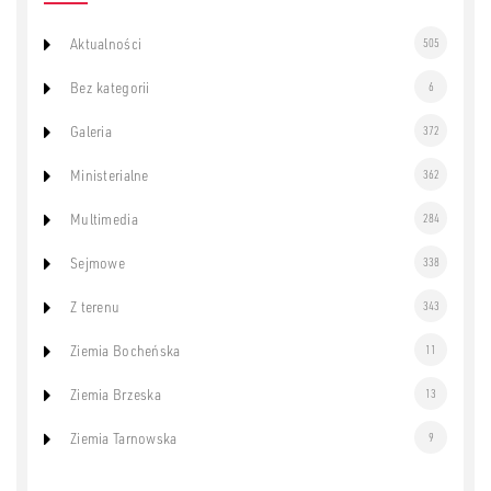
Aktualności
505
Bez kategorii
6
Galeria
372
Ministerialne
362
Multimedia
284
Sejmowe
338
Z terenu
343
Ziemia Bocheńska
11
Ziemia Brzeska
13
Ziemia Tarnowska
9