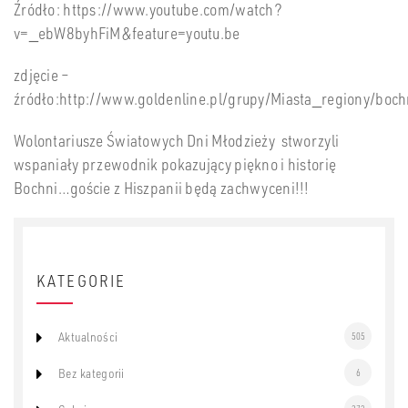
Źródło: https://www.youtube.com/watch?
v=_ebW8byhFiM&feature=youtu.be
zdjęcie –
źródło:http://www.goldenline.pl/grupy/Miasta_regiony/boch
Wolontariusze Światowych Dni Młodzieży stworzyli
wspaniały przewodnik pokazujący piękno i historię
Bochni…goście z Hiszpanii będą zachwyceni!!!
KATEGORIE
Aktualności
505
Bez kategorii
6