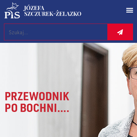
Search
PRZEWODNIK
PO BOCHNI….