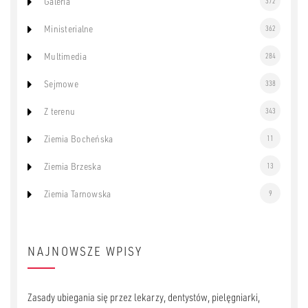
Galeria
372
Ministerialne
362
Multimedia
284
Sejmowe
338
Z terenu
343
Ziemia Bocheńska
11
Ziemia Brzeska
13
Ziemia Tarnowska
9
NAJNOWSZE WPISY
Zasady ubiegania się przez lekarzy, dentystów, pielęgniarki,