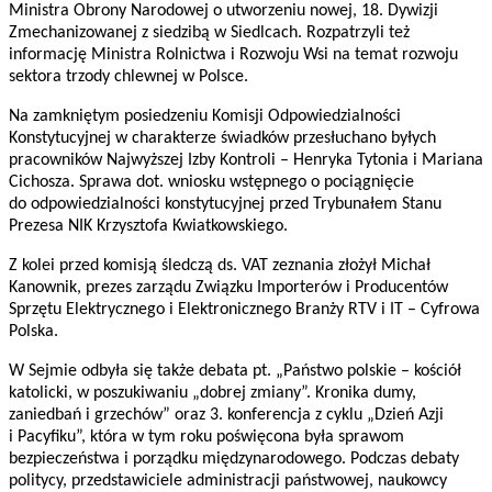
Ministra Obrony Narodowej o utworzeniu nowej, 18. Dywizji
Zmechanizowanej z siedzibą w Siedlcach. Rozpatrzyli też
informację Ministra Rolnictwa i Rozwoju Wsi na temat rozwoju
sektora trzody chlewnej w Polsce.
Na zamkniętym posiedzeniu Komisji Odpowiedzialności
Konstytucyjnej w charakterze świadków przesłuchano byłych
pracowników Najwyższej Izby Kontroli – Henryka Tytonia i Mariana
Cichosza. Sprawa dot. wniosku wstępnego o pociągnięcie
do odpowiedzialności konstytucyjnej przed Trybunałem Stanu
Prezesa NIK Krzysztofa Kwiatkowskiego.
Z kolei przed komisją śledczą ds. VAT zeznania złożył Michał
Kanownik, prezes zarządu Związku Importerów i Producentów
Sprzętu Elektrycznego i Elektronicznego Branży RTV i IT – Cyfrowa
Polska.
W Sejmie odbyła się także debata pt. „Państwo polskie – kościół
katolicki, w poszukiwaniu „dobrej zmiany”. Kronika dumy,
zaniedbań i grzechów” oraz 3. konferencja z cyklu „Dzień Azji
i Pacyfiku”, która w tym roku poświęcona była sprawom
bezpieczeństwa i porządku międzynarodowego. Podczas debaty
politycy, przedstawiciele administracji państwowej, naukowcy