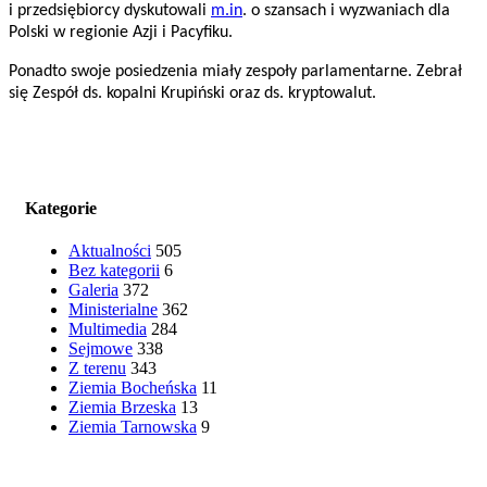
i przedsiębiorcy dyskutowali
m.in
. o szansach i wyzwaniach dla
Polski w regionie Azji i Pacyfiku.
Ponadto swoje posiedzenia miały zespoły parlamentarne. Zebrał
się Zespół ds. kopalni Krupiński oraz ds. kryptowalut.
Kategorie
Aktualności
505
Bez kategorii
6
Galeria
372
Ministerialne
362
Multimedia
284
Sejmowe
338
Z terenu
343
Ziemia Bocheńska
11
Ziemia Brzeska
13
Ziemia Tarnowska
9