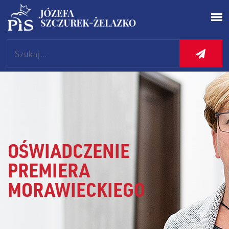
Search
OŚWIADCZENIE
PREMIERA
MORAWIECKIEGO