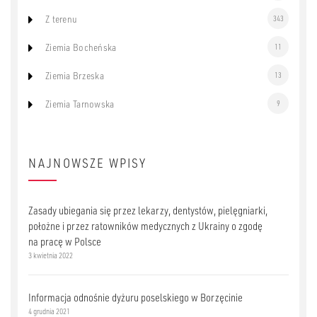
Z terenu
343
Ziemia Bocheńska
11
Ziemia Brzeska
13
Ziemia Tarnowska
9
NAJNOWSZE WPISY
Zasady ubiegania się przez lekarzy, dentystów, pielęgniarki,
położne i przez ratowników medycznych z Ukrainy o zgodę
na pracę w Polsce
3 kwietnia 2022
Informacja odnośnie dyżuru poselskiego w Borzęcinie
4 grudnia 2021