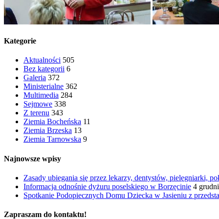
Kategorie
Aktualności
505
Bez kategorii
6
Galeria
372
Ministerialne
362
Multimedia
284
Sejmowe
338
Z terenu
343
Ziemia Bocheńska
11
Ziemia Brzeska
13
Ziemia Tarnowska
9
Najnowsze wpisy
Zasady ubiegania się przez lekarzy, dentystów, pielęgniarki,
Informacja odnośnie dyżuru poselskiego w Borzęcinie
4 grudn
Spotkanie Podopiecznych Domu Dziecka w Jasieniu z przedstaw
Zapraszam do kontaktu!