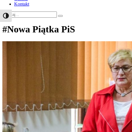
Kontakt
Search
Toggle High Contrast
#Nowa Piątka PiS