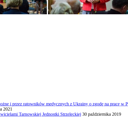
 położne i przez ratowników medycznych z Ukrainy o zgodę na pracę w P
ia 2021
icielami Tarnowskiej Jednostki Strzeleckiej
30 października 2019