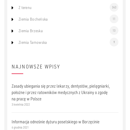
Z terenu
343
Ziemia Bocheńska
11
Ziemia Brzeska
13
Ziemia Tarnowska
9
NAJNOWSZE WPISY
Zasady ubiegania się przez lekarzy, dentystów, pielęgniarki,
położne i przez ratowników medycznych z Ukrainy o zgodę
na pracę w Polsce
3 kwietnia 2022
Informacja odnośnie dyżuru poselskiego w Borzęcinie
4 grudnia 2021