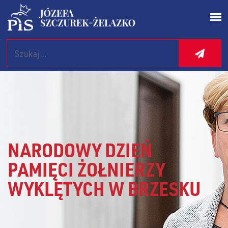
Search
NARODOWY DZIEŃ
PAMIĘCI ŻOŁNIERZY
WYKLĘTYCH W BRZESKU