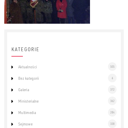
KATEGORIE
Aktualności
505
Bez kategorii
6
Galeria
372
Ministerialne
362
Multimedia
284
Sejmowe
338