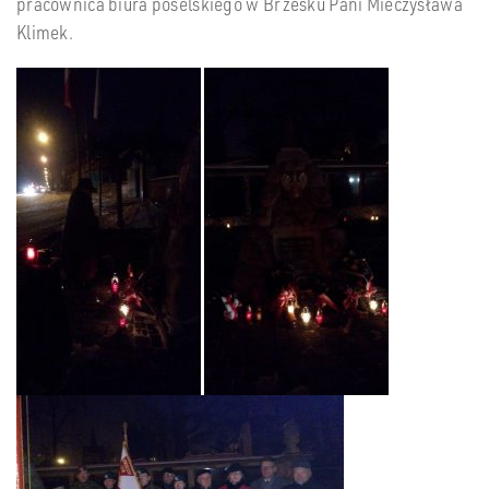
pracownica biura poselskiego w Brzesku Pani Mieczysława
Klimek.