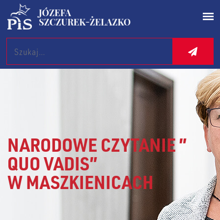
Search
NARODOWE CZYTANIE ”
QUO VADIS”
W MASZKIENICACH