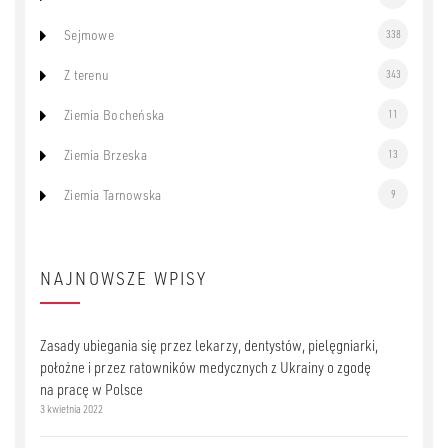
Sejmowe
338
Z terenu
343
Ziemia Bocheńska
11
Ziemia Brzeska
13
Ziemia Tarnowska
9
NAJNOWSZE WPISY
Zasady ubiegania się przez lekarzy, dentystów, pielęgniarki,
położne i przez ratowników medycznych z Ukrainy o zgodę
na pracę w Polsce
3 kwietnia 2022