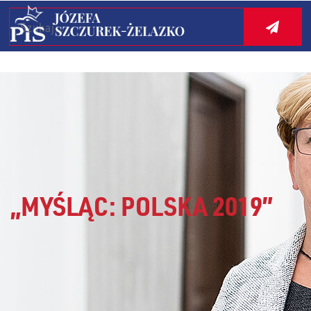
Search
„MYŚLĄC: POLSKA 2019”