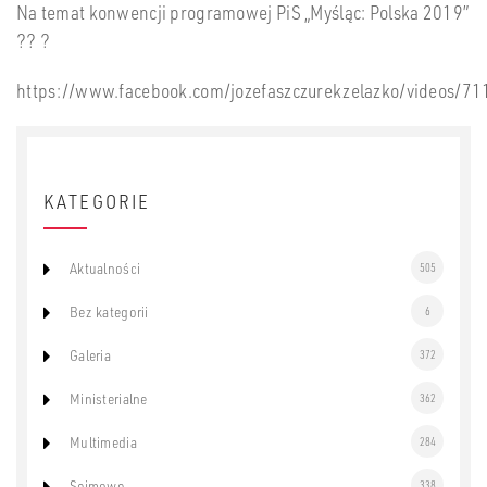
Na temat konwencji programowej PiS „Myśląc: Polska 2019”
??
?
https://www.facebook.com/jozefaszczurekzelazko/vid
KATEGORIE
Aktualności
505
Bez kategorii
6
Galeria
372
Ministerialne
362
Multimedia
284
Sejmowe
338