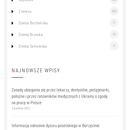
Z terenu
343
Ziemia Bocheńska
11
Ziemia Brzeska
13
Ziemia Tarnowska
9
NAJNOWSZE WPISY
Zasady ubiegania się przez lekarzy, dentystów, pielęgniarki,
położne i przez ratowników medycznych z Ukrainy o zgodę
na pracę w Polsce
3 kwietnia 2022
Informacja odnośnie dyżuru poselskiego w Borzęcinie