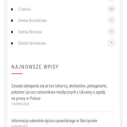
Z terenu
343
Ziemia Bocheńska
11
Ziemia Brzeska
13
Ziemia Tarnowska
9
NAJNOWSZE WPISY
Zasady ubiegania się przez lekarzy, dentystów, pielęgniarki,
położne i przez ratowników medycznych z Ukrainy o zgodę
na pracę w Polsce
3 kwietnia 2022
Informacja odnośnie dyżuru poselskiego w Borzęcinie
4 grudnia 2021