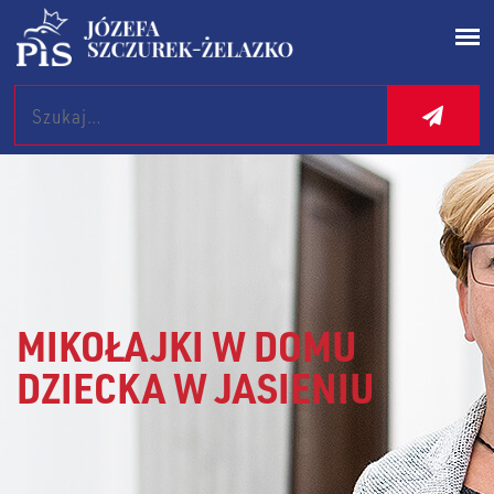
Search
MIKOŁAJKI W DOMU
DZIECKA W JASIENIU