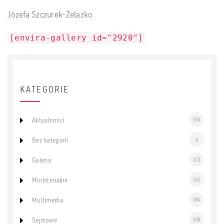
Józefa Szczurek-Żelazko
[envira-gallery id="2920"]
KATEGORIE
Aktualności
505
Bez kategorii
6
Galeria
372
Ministerialne
362
Multimedia
284
Sejmowe
338