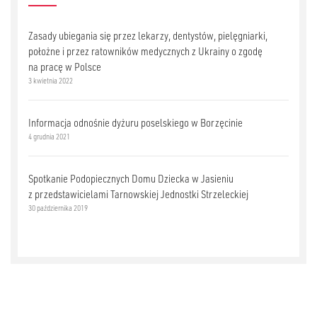
Zasady ubiegania się przez lekarzy, dentystów, pielęgniarki,
położne i przez ratowników medycznych z Ukrainy o zgodę
na pracę w Polsce
3 kwietnia 2022
Informacja odnośnie dyżuru poselskiego w Borzęcinie
4 grudnia 2021
Spotkanie Podopiecznych Domu Dziecka w Jasieniu
z przedstawicielami Tarnowskiej Jednostki Strzeleckiej
30 października 2019