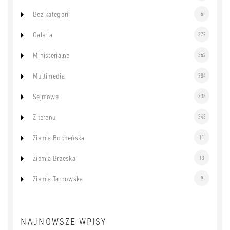
Bez kategorii
6
Galeria
372
Ministerialne
362
Multimedia
284
Sejmowe
338
Z terenu
343
Ziemia Bocheńska
11
Ziemia Brzeska
13
Ziemia Tarnowska
9
NAJNOWSZE WPISY