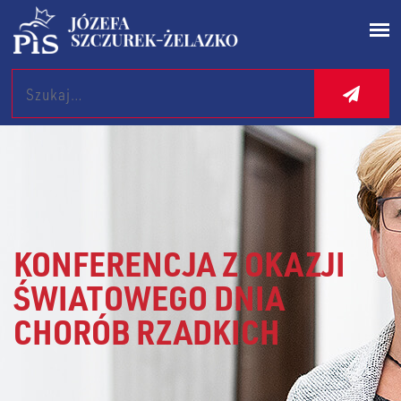
Search
KONFERENCJA Z OKAZJI
ŚWIATOWEGO DNIA
CHORÓB RZADKICH