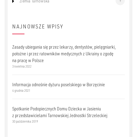
Ziemia Tarnowska
9
NAJNOWSZE WPISY
Zasady ubiegania się przez lekarzy, dentystów, pielęgniarki,
położne i przez ratowników medycznych z Ukrainy o zgodę
na pracę w Polsce
3 kwietnia 2022
Informacja odnośnie dyżuru poselskiego w Borzęcinie
4 grudnia 2021
Spotkanie Podopiecznych Domu Dziecka w Jasieniu
z przedstawicielami Tarnowskiej Jednostki Strzeleckiej
30 października 2019