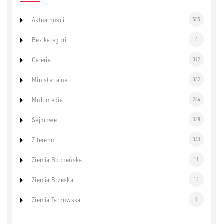
Aktualności
505
Bez kategorii
6
Galeria
372
Ministerialne
362
Multimedia
284
Sejmowe
338
Z terenu
343
Ziemia Bocheńska
11
Ziemia Brzeska
13
Ziemia Tarnowska
9