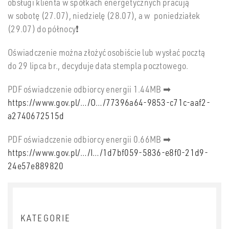
obsługi klienta w spółkach energetycznych pracują
w sobotę (27.07), niedzielę (28.07), a w poniedziałek
(29.07) do północy❗
Oświadczenie można złożyć osobiście lub wysłać pocztą
do 29 lipca br., decyduje data stempla pocztowego.
PDF oświadczenie odbiorcy energii 1.44MB ➡
https://www.gov.pl/…/O…/77396a64-9853-c71c-aaf2-
a2740672515d
PDF oświadczenie odbiorcy energii 0.66MB ➡
https://www.gov.pl/…/I…/1d7bf059-5836-e8f0-21d9-
24e57e889820
KATEGORIE