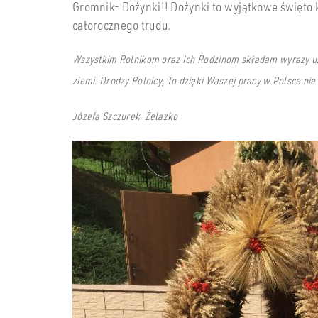
Gromnik- Dożynki!! Dożynki to wyjątkowe święto 
całorocznego trudu.
Wszystkim Rolnikom oraz Ich Rodzinom składam wyrazy uzn
ziemi.
Drodzy Rolnicy, To dzięki Waszej pracy w Polsce nie
Józefa Szczurek-Żelazko