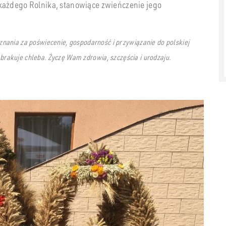
każdego Rolnika, stanowiące zwieńczenie jego
ania za poświecenie, gospodarność i przywiązanie do polskiej
 brakuje chleba. Życzę Wam zdrowia, szczęścia i urodzaju.