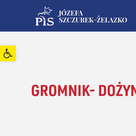
Open toolbar
GROMNIK- DOŻYN