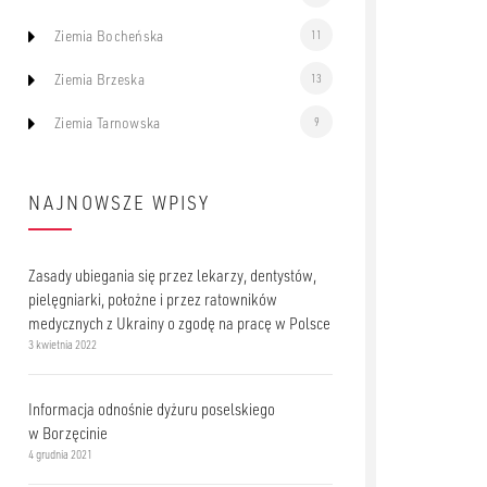
Ziemia Bocheńska
11
Ziemia Brzeska
13
Ziemia Tarnowska
9
NAJNOWSZE WPISY
Zasady ubiegania się przez lekarzy, dentystów,
pielęgniarki, położne i przez ratowników
medycznych z Ukrainy o zgodę na pracę w Polsce
3 kwietnia 2022
Informacja odnośnie dyżuru poselskiego
w Borzęcinie
4 grudnia 2021