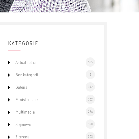
KATEGORIE
Aktualności
505
Bez kategorii
6
Galeria
372
Ministerialne
362
Multimedia
284
Sejmowe
338
Z terenu
343