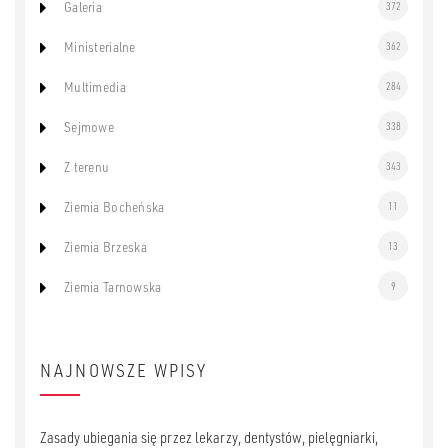
Galeria
372
Ministerialne
362
Multimedia
284
Sejmowe
338
Z terenu
343
Ziemia Bocheńska
11
Ziemia Brzeska
13
Ziemia Tarnowska
9
NAJNOWSZE WPISY
Zasady ubiegania się przez lekarzy, dentystów, pielęgniarki,