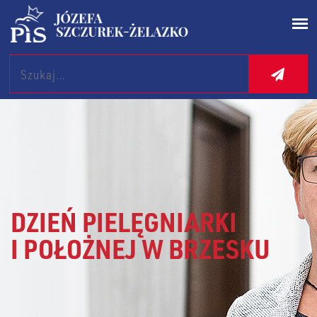
Search
DZIEŃ PIELĘGNIARKI
I POŁOŻNEJ W BRZESKU