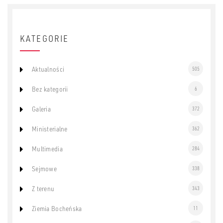
KATEGORIE
Aktualności
505
Bez kategorii
6
Galeria
372
Ministerialne
362
Multimedia
284
Sejmowe
338
Z terenu
343
Ziemia Bocheńska
11