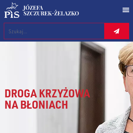
Search
DROGA KRZYŻOWA
NA BŁONIACH