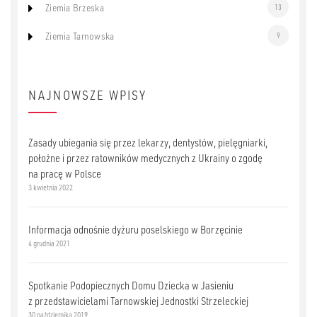
Ziemia Brzeska
13
Ziemia Tarnowska
9
NAJNOWSZE WPISY
Zasady ubiegania się przez lekarzy, dentystów, pielęgniarki,
położne i przez ratowników medycznych z Ukrainy o zgodę
na pracę w Polsce
3 kwietnia 2022
Informacja odnośnie dyżuru poselskiego w Borzęcinie
4 grudnia 2021
Spotkanie Podopiecznych Domu Dziecka w Jasieniu
z przedstawicielami Tarnowskiej Jednostki Strzeleckiej
30 października 2019