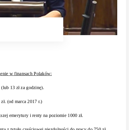
lenie w finansach Polaków:
 (lub 13 zł za godzinę).
zł. (od marca 2017 r.)
ej emerytury i renty na poziomie 1000 zł.
nta z tytułu częściowej niezdolności do pracy do 750 zł.