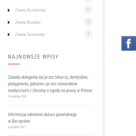
Ziemia Bocheńska
11
Ziemia Brzeska
13
Ziemia Tarnowska
9
NAJNOWSZE WPISY
Zasady ubiegania się przez lekarzy, dentystów,
pielęgniarki, położne i przez ratowników
medycznych z Ukrainy o zgodę na pracę w Polsce
3 kwietnia 2022
Informacja odnośnie dyżuru poselskiego
w Borzęcinie
4 grudnia 2021