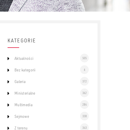
KATEGORIE
Aktualności
505
Bez kategorii
6
Galeria
372
Ministerialne
362
Multimedia
284
Sejmowe
338
Z terenu
343