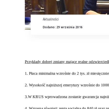
Aktualności
Dodano: 29 września 2016
Przykłady dobrej zmiany
mające realne odzwiercied
1.
Płaca minimalna wzrośnie do 2 tys. zł miesięcznie
2.
Wysokość najniższej emerytury wzrośnie do 1000 
3.
W KRUS wprowadzona zostanie gwarancja najniższ
4.
Wzrosną również: renta socjalna do 840 zł oraz re