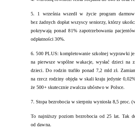
5.
1 września wszedł w życie program darmow
bez żadnych dopłat wszyscy seniorzy, którzy ukończ
pokrywają ponad 81% zapotrzebowania pacjentów
odpłatności 30%.
6.
500 PLUS: kompletowanie szkolnej wyprawki jest
na pierwsze wspólne wakacje, wysłać dzieci na z
dzieci. Do rodzin trafiło ponad 7,2 mld zł. Zam
na rzecz rodziny objęła w skali kraju jedynie 0,02
że 500+ skutecznie zwalcza ubóstwo w Polsce.
7.
Stopa bezrobocia w sierpniu wyniosła 8,5 proc. (
T
o najniższy poziom bezrobocia od 25 lat. Tak d
od dawna.