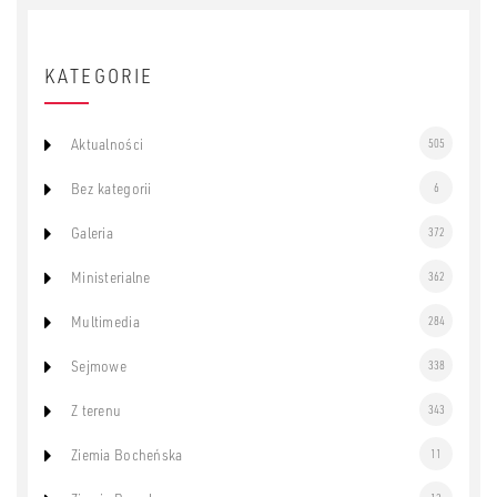
KATEGORIE
Aktualności
505
Bez kategorii
6
Galeria
372
Ministerialne
362
Multimedia
284
Sejmowe
338
Z terenu
343
Ziemia Bocheńska
11