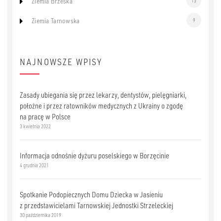
Ziemia Brzeska
13
Ziemia Tarnowska
9
NAJNOWSZE WPISY
Zasady ubiegania się przez lekarzy, dentystów, pielęgniarki,
położne i przez ratowników medycznych z Ukrainy o zgodę
na pracę w Polsce
3 kwietnia 2022
Informacja odnośnie dyżuru poselskiego w Borzęcinie
4 grudnia 2021
Spotkanie Podopiecznych Domu Dziecka w Jasieniu
z przedstawicielami Tarnowskiej Jednostki Strzeleckiej
30 października 2019