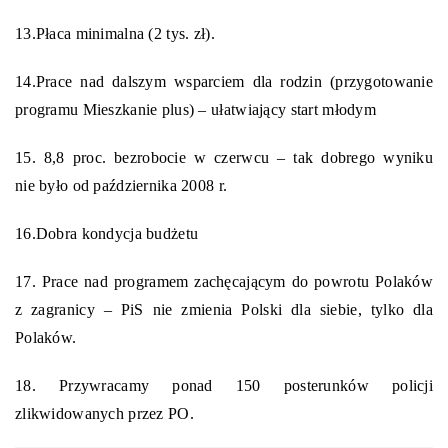
13.
Płaca minimalna (2 tys. zł).
14.
Prace nad dalszym wsparciem dla rodzin (przygotowanie
programu Mieszkanie plus) – ułatwi
ający
start młodym
15.
8,8 proc. bezrobocie w czerwcu – tak dobrego wyniku
nie było od października 2008 r.
16.
Dobra kondycja budże
tu
17.
Prace nad programem zachęcającym do powrotu Polaków
z zagranicy – PiS nie zmienia Polski dla siebie, tylko dla
Polaków.
18.
Przywracamy ponad
150 posterunków
policji
zlikwidowanych przez PO.