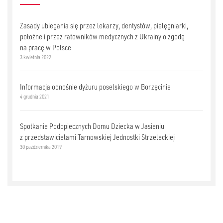
Zasady ubiegania się przez lekarzy, dentystów, pielęgniarki,
położne i przez ratowników medycznych z Ukrainy o zgodę
na pracę w Polsce
3 kwietnia 2022
Informacja odnośnie dyżuru poselskiego w Borzęcinie
4 grudnia 2021
Spotkanie Podopiecznych Domu Dziecka w Jasieniu
z przedstawicielami Tarnowskiej Jednostki Strzeleckiej
30 października 2019