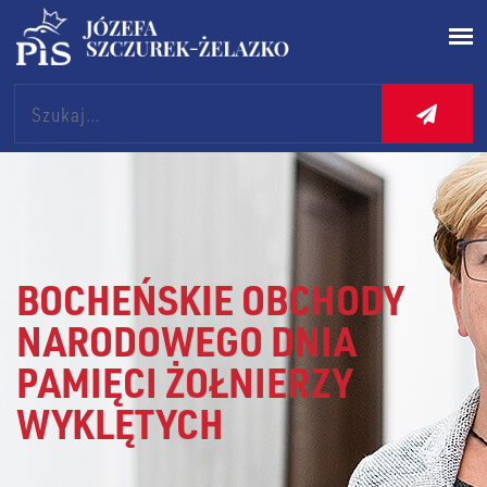
Search
BOCHEŃSKIE OBCHODY
NARODOWEGO DNIA
PAMIĘCI ŻOŁNIERZY
WYKLĘTYCH