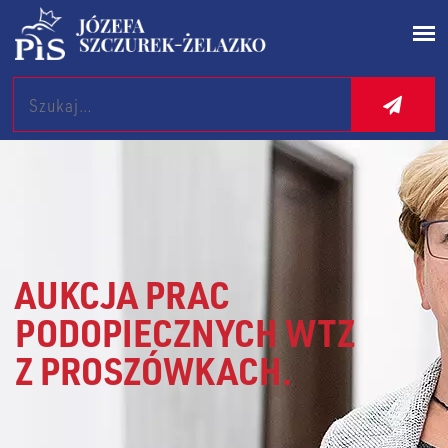
Search
AUKCJA PRAC
PODOPIECZNYCH WTZ
Z PROSZÓWKACH.