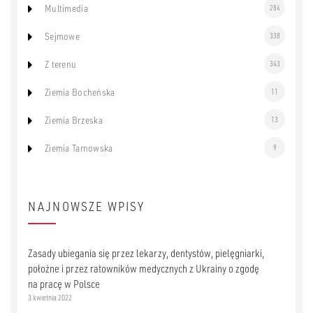
Multimedia
284
Sejmowe
338
Z terenu
343
Ziemia Bocheńska
11
Ziemia Brzeska
13
Ziemia Tarnowska
9
NAJNOWSZE WPISY
Zasady ubiegania się przez lekarzy, dentystów, pielęgniarki,
położne i przez ratowników medycznych z Ukrainy o zgodę
na pracę w Polsce
3 kwietnia 2022