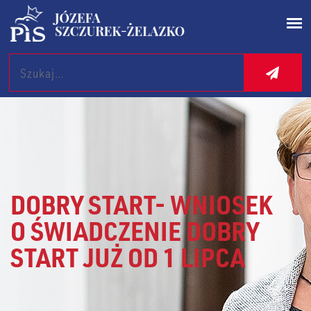
Search
DOBRY START- WNIOSEK
O ŚWIADCZENIE DOBRY
START JUŻ OD 1 LIPCA