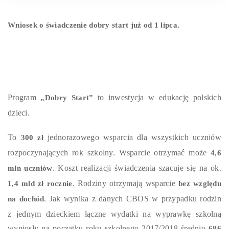
Wniosek o świadczenie dobry start już od 1 lipca.
Program
to inwestycja w edukację polskich
„Dobry Start”
dzieci.
To
jednorazowego wsparcia dla wszystkich uczniów
300 zł
rozpoczynających rok szkolny. Wsparcie otrzymać może
4,6
. Koszt realizacji świadczenia szacuje się na ok.
mln uczniów
. Rodziny otrzymają wsparcie
1,4 mld zł rocznie
bez względu
.
Jak wynika z danych CBOS w przypadku rodzin
na dochód
z jednym dzieckiem łączne wydatki na wyprawkę szkolną
wyniosły na początku roku szkolnego 2017/2018 średnio
686