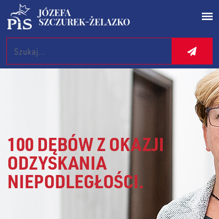
Search
100 DĘBÓW Z OKAZJI
ODZYSKANIA
NIEPODLEGŁOŚCI.