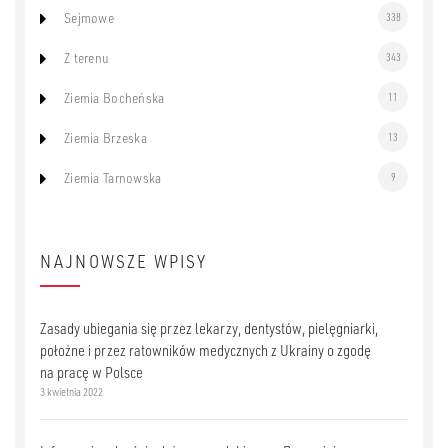
Sejmowe
338
Z terenu
343
Ziemia Bocheńska
11
Ziemia Brzeska
13
Ziemia Tarnowska
9
NAJNOWSZE WPISY
Zasady ubiegania się przez lekarzy, dentystów, pielęgniarki,
położne i przez ratowników medycznych z Ukrainy o zgodę
na pracę w Polsce
3 kwietnia 2022