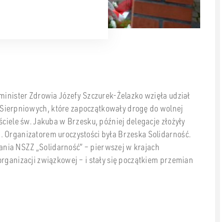
eminister Zdrowia Józefy Szczurek-Żelazko wzięła udział
Sierpniowych, które zapoczątkowały drogę do wolnej
ściele św. Jakuba w Brzesku, później delegacje złożyły
. Organizatorem uroczystości była Brzeska Solidarność.
nia NSZZ „Solidarność” – pierwszej w krajach
organizacji związkowej – i stały się początkiem przemian