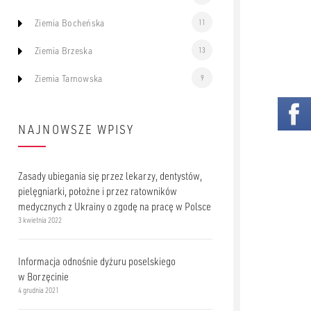
Ziemia Bocheńska
11
Ziemia Brzeska
13
Ziemia Tarnowska
9
NAJNOWSZE WPISY
Zasady ubiegania się przez lekarzy, dentystów,
pielęgniarki, położne i przez ratowników
medycznych z Ukrainy o zgodę na pracę w Polsce
3 kwietnia 2022
Informacja odnośnie dyżuru poselskiego
w Borzęcinie
4 grudnia 2021