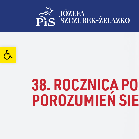
Open toolbar
38. ROCZNICA P
POROZUMIEŃ SI