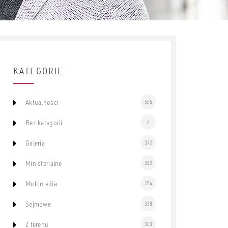
KATEGORIE
Aktualności
505
Bez kategorii
6
Galeria
372
Ministerialne
362
Multimedia
284
Sejmowe
338
Z terenu
343