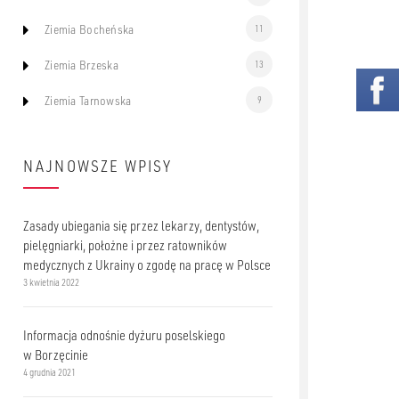
Ziemia Bocheńska
11
Ziemia Brzeska
13
Ziemia Tarnowska
9
NAJNOWSZE WPISY
Zasady ubiegania się przez lekarzy, dentystów,
pielęgniarki, położne i przez ratowników
medycznych z Ukrainy o zgodę na pracę w Polsce
3 kwietnia 2022
Informacja odnośnie dyżuru poselskiego
w Borzęcinie
4 grudnia 2021