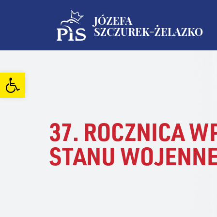
Open toolbar
37. ROCZNICA 
STANU WOJENNE