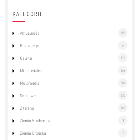
KATEGORIE
Aktualności
505
Bez kategorii
6
Galeria
372
Ministerialne
362
Multimedia
284
Sejmowe
338
Z terenu
343
Ziemia Bocheńska
11
Ziemia Brzeska
13