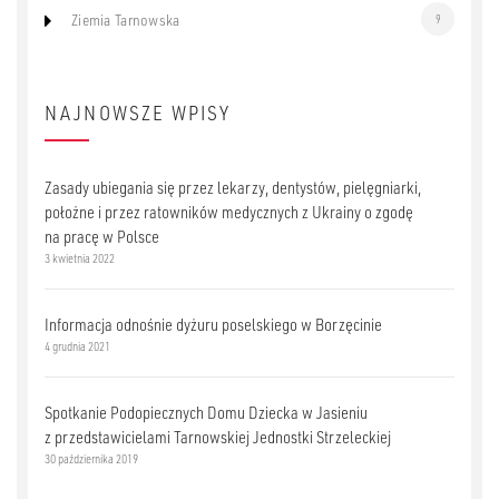
Ziemia Tarnowska
9
NAJNOWSZE WPISY
Zasady ubiegania się przez lekarzy, dentystów, pielęgniarki,
położne i przez ratowników medycznych z Ukrainy o zgodę
na pracę w Polsce
3 kwietnia 2022
Informacja odnośnie dyżuru poselskiego w Borzęcinie
4 grudnia 2021
Spotkanie Podopiecznych Domu Dziecka w Jasieniu
z przedstawicielami Tarnowskiej Jednostki Strzeleckiej
30 października 2019